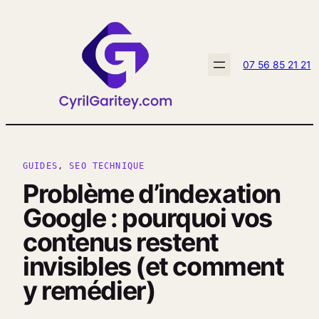
Aller
au
contenu
07 56 85 21 21
GUIDES
, 
SEO TECHNIQUE
Problème d’indexation
Google : pourquoi vos
contenus restent
invisibles (et comment
y remédier)