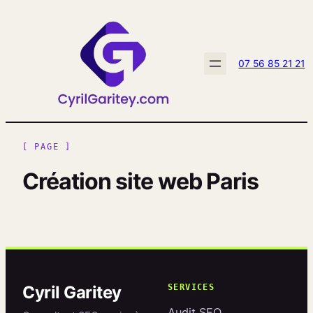
Aller
au
contenu
07 56 85 21 21
[ PAGE ]
Création site web Paris
Cyril Garitey
SERVICES
Audit SEO