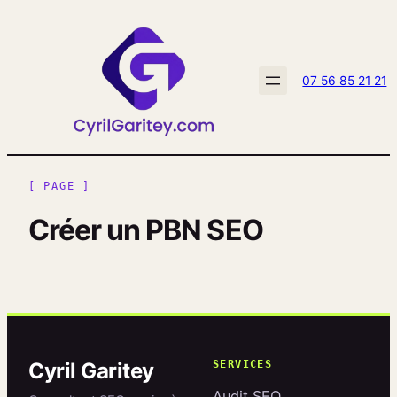
Aller
au
contenu
07 56 85 21 21
[ PAGE ]
Créer un PBN SEO
Cyril Garitey
SERVICES
Audit SEO